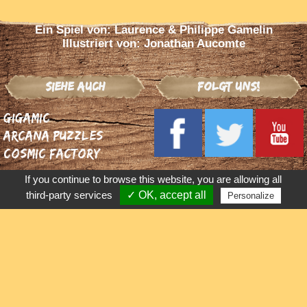
Ein Spiel von: Laurence & Philippe Gamelin
Illustriert von: Jonathan Aucomte
Siehe auch
Folgt uns!
Gigamic
Arcana Puzzles
Cosmic Factory
If you continue to browse this website, you are allowing all
third-party services
✓ OK, accept all
Personalize
Händler finden
Gigamic
Parc d’Activités des Garennes
Zurück
22 rue Jean-Marie Bourguignon
F 62930 - Wimereux
Gigamic-adds
France