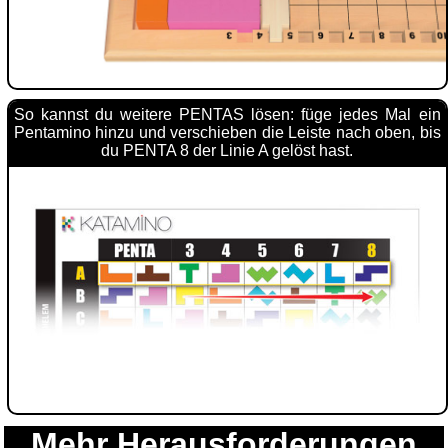
So kannst du weitere PENTAS lösen: füge jedes Mal ein
Pentamino hinzu und verschieben die Leiste nach oben, bis
du PENTA 8 der Linie A gelöst hast.
Mehr Herausforderungen