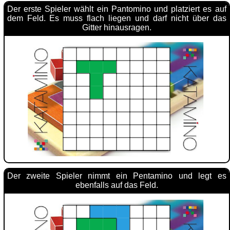
Der erste Spieler wählt ein Pantomino und platziert es auf
dem Feld. Es muss flach liegen und darf nicht über das
Gitter hinausragen.
Der zweite Spieler nimmt ein Pentamino und legt es
ebenfalls auf das Feld.