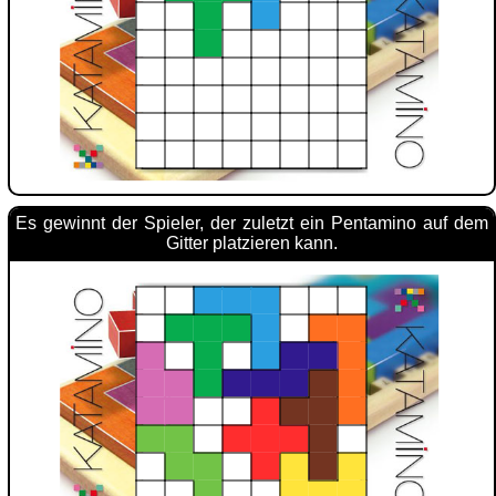
Es gewinnt der Spieler, der zuletzt ein Pentamino auf dem
Gitter platzieren kann.