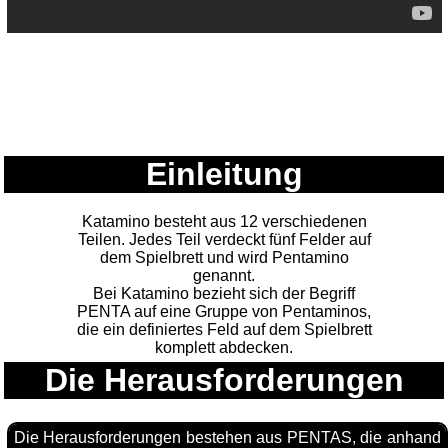
Einleitung
Katamino besteht aus 12 verschiedenen
Teilen. Jedes Teil verdeckt fünf Felder auf
dem Spielbrett und wird Pentamino
genannt.
Bei Katamino bezieht sich der Begriff
PENTA auf eine Gruppe von Pentaminos,
die ein definiertes Feld auf dem Spielbrett
komplett abdecken.
Die Herausforderungen
Die Herausforderungen bestehen aus PENTAS, die anhand