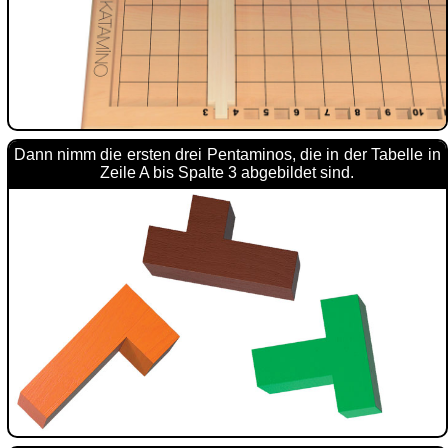
Dann nimm die ersten drei Pentaminos, die in der Tabelle in
Zeile A bis Spalte 3 abgebildet sind.