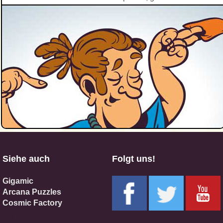
Siehe auch
Folgt uns!
Gigamic
Arcana Puzzles
Cosmic Factory