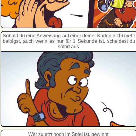
Sobald du eine Anweisung auf einer deiner Karten nicht mehr
befolgst, auch wenn es nur für 1 Sekunde ist, scheidest du
sofort aus.
Wer zuletzt noch im Spiel ist, gewinnt.