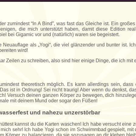
der zumindest “In A Bind”, was fast das Gleiche ist. Ein große
jenigen, die mich unterstützt haben, damit diese Edition rea
iel bei Gigamic vor und (natürlich) waren sie begeistert.
e Neuauflage als „Yogi“, die viel glänzender und bunter ist. Ich
ereiten wird!
r Zeilen zu schreiben, also sind hier einige Dinge, die ich mit 
zumindest theoretisch möglich. Es kann allerdings sein, dass 
as ist in Ordnung! Sei nicht traurig! Aber wenn du denkst, da
glich! Versuch deinen ganzen Körper zu bewegen, dich hinzule
male mit deinem Mund oder sogar den Füßen!
 wasserfest und nahezu unzerstörbar
üttest kannst du die Karten waschen! Ich habe versucht eine zu
h mich sehr! Ich habe Yogi schon im Schwimmbad gespielt, mi
am Körper zu balancieren, da sie sozusagen an dir kleben bleib